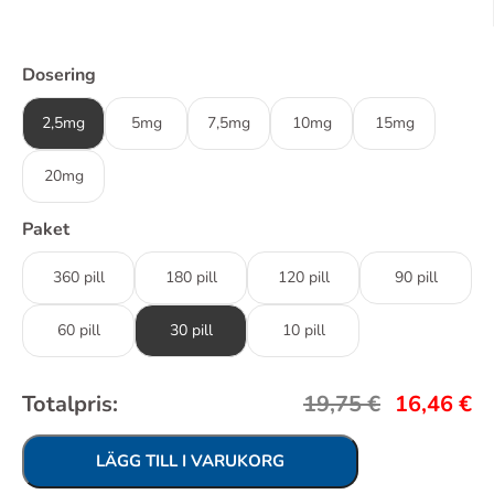
Dosering
2,5mg
5mg
7,5mg
10mg
15mg
20mg
Paket
360 pill
180 pill
120 pill
90 pill
60 pill
30 pill
10 pill
Totalpris:
19,75
€
16,46
€
LÄGG TILL I VARUKORG