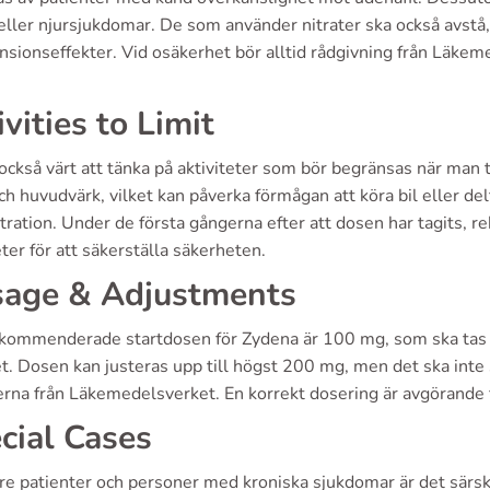
eller njursjukdomar. De som använder nitrater ska också avstå, d
sionseffekter. Vid osäkerhet bör alltid rådgivning från Läkeme
ivities to Limit
också värt att tänka på aktiviteter som bör begränsas när man t
ch huvudvärk, vilket kan påverka förmågan att köra bil eller de
tration. Under de första gångerna efter att dosen har tagits, 
eter för att säkerställa säkerheten.
age & Adjustments
kommenderade startdosen för Zydena är 100 mg, som ska tas o
et. Dosen kan justeras upp till högst 200 mg, men det ska inte 
jerna från Läkemedelsverket. En korrekt dosering är avgörande fö
cial Cases
re patienter och personer med kroniska sjukdomar är det särski