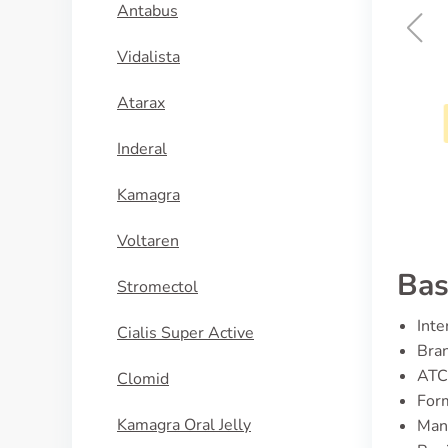
Antabus
Vidalista
Viagra Super Active
Atarax
KÖP NU
Inderal
Kamagra
Voltaren
Bas
Stromectol
Inte
Cialis Super Active
Bra
ATC
Clomid
For
Kamagra Oral Jelly
Man