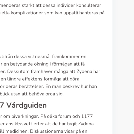
menderas starkt att dessa individer konsulterar
tuella komplikationer som kan uppstå hanteras på
h utifrån dessa vittnesmål framkommer en
r en betydande ökning i förmågan att få
ationer. Dessutom framhäver många att Zydena har
en längre effektens förmåga att göra
för deras berättelser. En man beskrev hur han
lick utan att behöva oroa sig.
77 Vårdguiden
er om biverkningar. På olika forum och 1177
r ansiktssvett efter att de har tagit Zydena.
ll medicinen. Diskussionerna visar på en