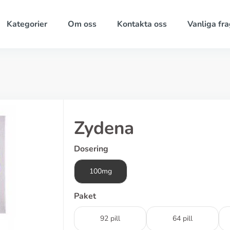
Kategorier
Om oss
Kontakta oss
Vanliga fra
Zydena
Dosering
100mg
Paket
92 pill
64 pill