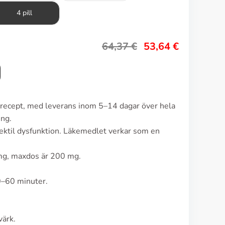
4 pill
64,37
€
53,64
€
n recept, med leverans inom 5–14 dagar över hela
ing.
ektil dysfunktion. Läkemedlet verkar som en
mg, maxdos är 200 mg.
0–60 minuter.
värk.