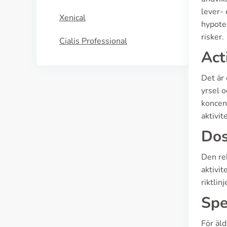
lever- 
Xenical
hypoten
risker.
Cialis Professional
Act
Det är 
yrsel o
koncen
aktivit
Dos
Den re
aktivit
riktlin
Spe
För äld