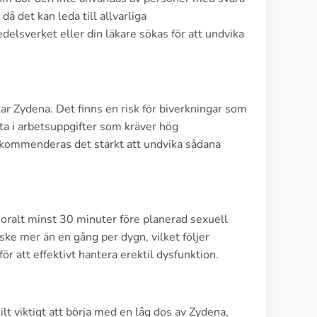
å det kan leda till allvarliga
delsverket eller din läkare sökas för att undvika
ar Zydena. Det finns en risk för biverkningar som
lta i arbetsuppgifter som kräver hög
rekommenderas det starkt att undvika sådana
ralt minst 30 minuter före planerad sexuell
ske mer än en gång per dygn, vilket följer
r att effektivt hantera erektil dysfunktion.
lt viktigt att börja med en låg dos av Zydena,