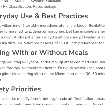
stration Status in Sweden: Godkänd
/ Rx Classification: Receptbelagd
ryday Use & Best Practices
 vilken innehåller aktiv ingrediens utenafil, erbjuder flexibilit
er föredrar att ta Zydena på morgonen. Det kan maximera energ
stunder. Andra patienter kan tycka att dosering på kvällen är att 
ska tillfällen. Valet bör baseras på livsstil och preferenser fö
ing With or Without Meals
 gäller intag av Zydena, är det möjligt att ta den med eller uta
kan fördröja läkemedlets effekter. En typisk svensk kost, som o
 gärna din dosering så att du tar läkemedlet minst 30–60 minu
rna.
ety Priorities
man börjar med Zydena är det avgörande att förstå säkerhetsa
as av patienter med känd överkänslighet mot udenafil. Dessut