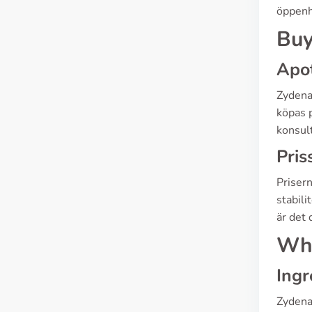
öppenhe
Buy
Apo
Zydena 
köpas 
konsult
Pris
Prisern
stabili
är det 
Wha
Ingr
Zydena 