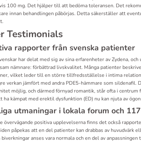
vis 100 mg. Det hjälper till att bedöma toleransen. Det rekom
äkare innan behandlingen påbörjas. Detta säkerställer att even
t.
r Testimonials
tiva rapporter från svenska patienter
svenskar har delat med sig av sina erfarenheter av Zydena, oc
am nämnare: förbättrad livskvalitet. Många patienter beskrive
ner, vilket leder till en större tillfredsställelse i intima rel
gre verkan jämfört med andra PDE5-hämmare som sildenafil. D
itet möjlig, och därmed förnyad romantik, står ofta i centrum 
tt ha kämpat med erektil dysfunktion (ED) nu kan njuta av ögonb
iga utmaningar i lokala forum och 11
de övervägande positiva upplevelserna finns det också rapport
den påpekas att en del patienter kan drabbas av huvudvärk elle
 biverkningar anses vara normala och en del av anpassningen ti