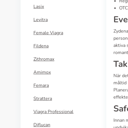
Regi
Lasix
OTC 
Eve
Levitra
Zydena,
Female Viagra
person
aktiva 
Fildena
romanti
Zithromax
Tak
Amimox
När det
måltid 
Femara
Planera
effekte
Strattera
Saf
Viagra Professional
Innan 
Diflucan
undvik