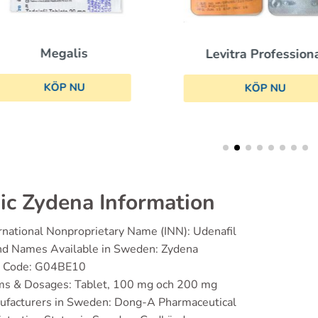
Megalis
Levitra Profession
KÖP NU
KÖP NU
ic Zydena Information
rnational Nonproprietary Name (INN): Udenafil
nd Names Available in Sweden: Zydena
 Code: G04BE10
ms & Dosages: Tablet, 100 mg och 200 mg
ufacturers in Sweden: Dong-A Pharmaceutical