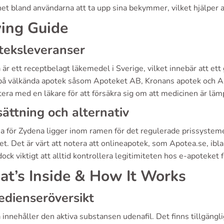
t bland användarna att ta upp sina bekymmer, vilket hjälper an
ing Guide
teksleveranser
är ett receptbelagt läkemedel i Sverige, vilket innebär att ett 
på välkända apotek såsom Apoteket AB, Kronans apotek och Apot
era med en läkare för att försäkra sig om att medicinen är lämp
sättning och alternativ
a för Zydena ligger inom ramen för det regulerade prissystemet 
tet. Det är värt att notera att onlineapotek, som Apotea.se, ibl
dock viktigt att alltid kontrollera legitimiteten hos e-apoteket 
t’s Inside & How It Works
edienseröversikt
innehåller den aktiva substansen udenafil. Det finns tillgäng