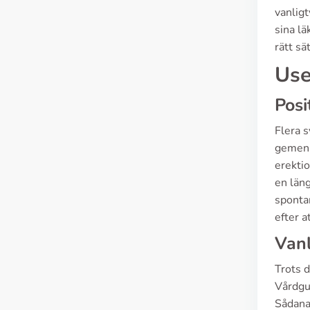
vanligt
sina l
rätt sät
Use
Posi
Flera 
gemens
erektio
en län
spontan
efter a
Vanl
Trots 
Vårdgui
Sådana