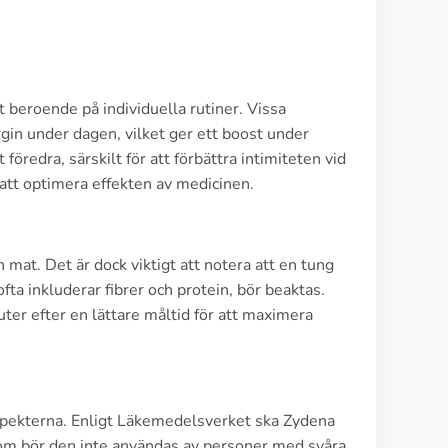
et beroende på individuella rutiner. Vissa
in under dagen, vilket ger ett boost under
föredra, särskilt för att förbättra intimiteten vid
r att optimera effekten av medicinen.
n mat. Det är dock viktigt att notera att en tung
fta inkluderar fibrer och protein, bör beaktas.
ter efter en lättare måltid för att maximera
spekterna. Enligt Läkemedelsverket ska Zydena
om bör den inte användas av personer med svåra