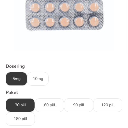
Dosering
5mg
10mg
Paket
30 pill
60 pill
90 pill
120 pill
180 pill