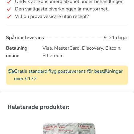
Undvik att konsumera alkohol under behandlingen.
Den vanligaste biverkningen är muntorrhet.
Vill du prova vesicare utan recept?
Spårbar leverans
9-21 dagar
Betalning
Visa, MasterCard, Discovery, Bitcoin,
online
Ethereum
Gratis standard flyg postleverans för beställningar
över €172
Relaterade produkter: