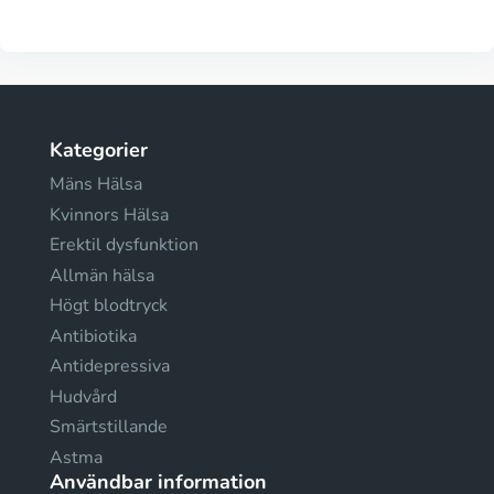
Kategorier
Mäns Hälsa
Kvinnors Hälsa
Erektil dysfunktion
Allmän hälsa
Högt blodtryck
Antibiotika
Antidepressiva
Hudvård
Smärtstillande
Astma
Användbar information