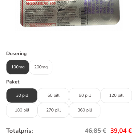
Dosering
100mg
200mg
Paket
30 pill
60 pill
90 pill
120 pill
180 pill
270 pill
360 pill
Totalpris:
46,85
€
39,04
€