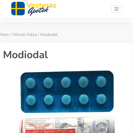
Hem
/
Allmän hälsa
/ Modiodal
Modiodal