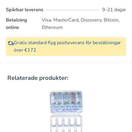
Spårbar leverans
9-21 dagar
Betalning
Visa, MasterCard, Discovery, Bitcoin,
online
Ethereum
Gratis standard flyg postleverans för beställningar
över €172
Relaterade produkter: