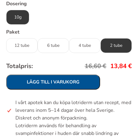
Dosering
10g
Paket
12 tube
6 tube
4 tube
2 tube
Totalpris:
16,60
€
13,84
€
LÄGG TILL I VARUKORG
I vårt apotek kan du köpa lotriderm utan recept, med
leverans inom 5–14 dagar över hela Sverige.
Diskret och anonym förpackning.
Lotriderm används för behandling av
svampinfektioner i huden där snabb lindring av