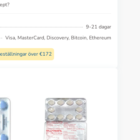
cept?
9-21 dagar
Visa, MasterCard, Discovery, Bitcoin, Ethereum
beställningar över €172
Viag