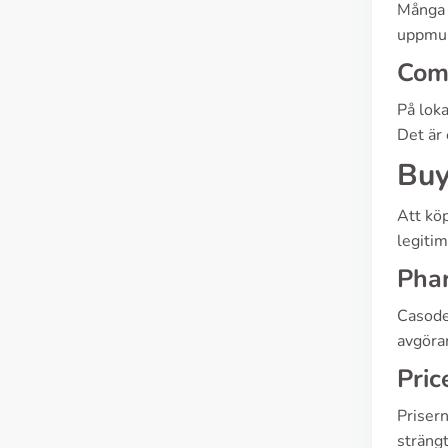
Många h
uppmunt
Com
På loka
Det är 
Buy
Att köp
legitim
Pha
Casode
avgöran
Pric
Prisern
strängt