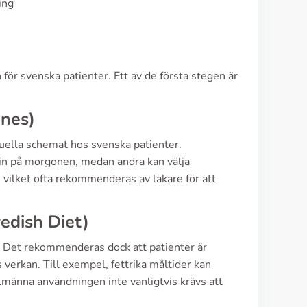
ing
för svenska patienter. Ett av de första stegen är
ines)
duella schemat hos svenska patienter.
cin på morgonen, medan andra kan välja
t, vilket ofta rekommenderas av läkare för att
edish Diet)
g. Det rekommenderas dock att patienter är
erkan. Till exempel, fettrika måltider kan
lmänna användningen inte vanligtvis krävs att