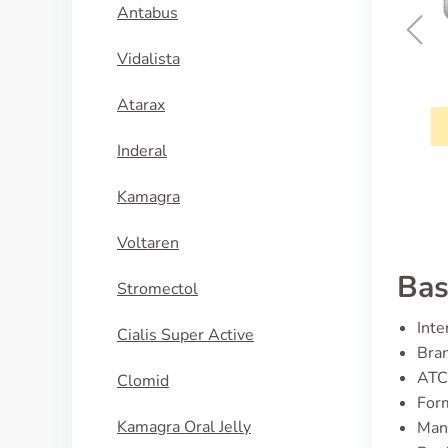
Antabus
Vidalista
Fluorouracil
Atarax
KÖP NU
Inderal
Kamagra
Voltaren
Bas
Stromectol
Inte
Cialis Super Active
Bra
ATC
Clomid
For
Kamagra Oral Jelly
Man