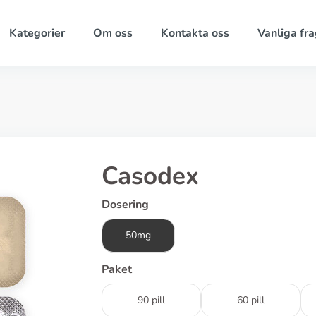
Kategorier
Om oss
Kontakta oss
Vanliga fra
Casodex
Dosering
50mg
Paket
90 pill
60 pill