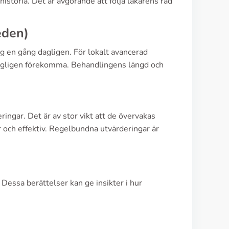
storia. Det är avgörande att följa läkarens råd
eden)
 en gång dagligen. För lokalt avancerad
agligen förekomma. Behandlingens längd och
ngar. Det är av stor vikt att de övervakas
r och effektiv. Regelbundna utvärderingar är
 Dessa berättelser kan ge insikter i hur