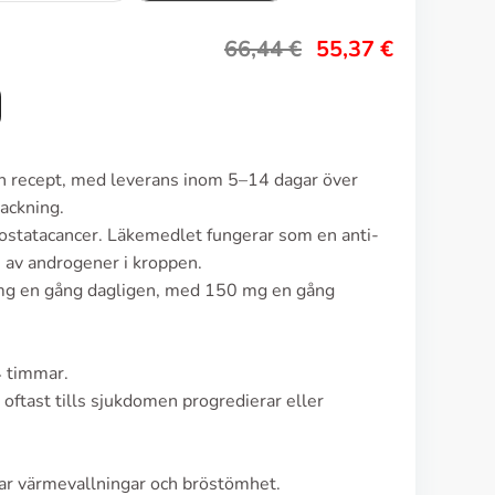
66,44
€
55,37
€
an recept, med leverans inom 5–14 dagar över
ackning.
ostatacancer. Läkemedlet fungerar som en anti-
 av androgener i kroppen.
mg en gång dagligen, med 150 mg en gång
4 timmar.
 oftast tills sjukdomen progredierar eller
rar värmevallningar och bröstömhet.