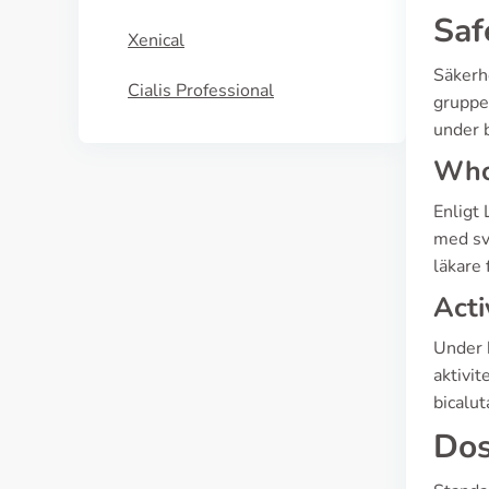
Saf
Xenical
Säkerhe
Cialis Professional
gruppe
under 
Who 
Enligt
med svå
läkare 
Acti
Under 
aktivit
bicalut
Dos