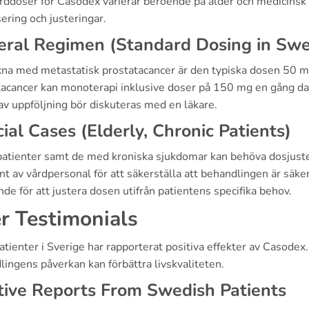
ddoser för Casodex varierar beroende på ålder och medicinsk hi
ering och justeringar.
eral Regimen (Standard Dosing in Sw
xna med metastatisk prostatacancer är den typiska dosen 50 mg
tacancer kan monoterapi inklusive doser på 150 mg en gång d
av uppföljning bör diskuteras med en läkare.
ial Cases (Elderly, Chronic Patients)
patienter samt de med kroniska sjukdomar kan behöva dosjusteri
t av vårdpersonal för att säkerställa att behandlingen är säke
de för att justera dosen utifrån patientens specifika behov.
r Testimonials
atienter i Sverige har rapporterat positiva effekter av Casodex.
ingens påverkan kan förbättra livskvaliteten.
tive Reports From Swedish Patients