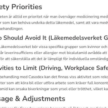
ety Priorities
ten är alltid en prioritet när man överväger medicinering med
r som kan behöva undvika detta läkemedel, samt att vara med
behandlingen.
Should Avoid It (Läkemedelsverket G
 Läkemedelsverket bör vissa specifika grupper som kvinnor oc
r leverinsufficiens eller allergier mot bicalutamid avrådda att a
för att säkerställa att det är lämpligt för individuella omständi
vities to Limit (Driving, Workplace Saf
behandling med Casodex kan det finnas viss aktivitet som rek
eter som att köra bil eller utföra arbete som kräver full koncen
amid kan orsaka biverkningar som yrsel eller trötthet, vilket k
age & Adjustments