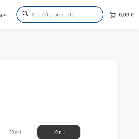
Produktsökning
gor
0,00
€
30 pill
10 pill