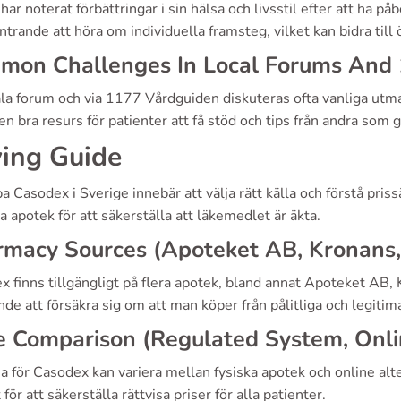
ar noterat förbättringar i sin hälsa och livsstil efter att ha 
rande att höra om individuella framsteg, vilket kan bidra till 
mon Challenges In Local Forums And
la forum och via 1177 Vårdguiden diskuteras ofta vanliga utma
en bra resurs för patienter att få stöd och tips från andra som
ing Guide
a Casodex i Sverige innebär att välja rätt källa och förstå priss
a apotek för att säkerställa att läkemedlet är äkta.
rmacy Sources (Apoteket AB, Kronans
x finns tillgängligt på flera apotek, bland annat Apoteket AB
de att försäkra sig om att man köper från pålitliga och legitima
e Comparison (Regulated System, Onlin
a för Casodex kan variera mellan fysiska apotek och online alt
 för att säkerställa rättvisa priser för alla patienter.