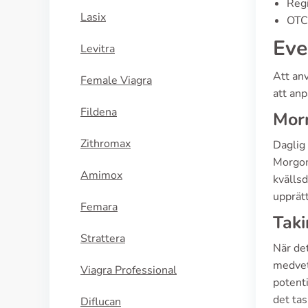
Regi
Lasix
OTC 
Eve
Levitra
Att anv
Female Viagra
att anp
Fildena
Morn
Zithromax
Daglig
Morgon
Amimox
kvällsd
upprätt
Femara
Taki
Strattera
När de
medvet
Viagra Professional
potenti
det ta
Diflucan