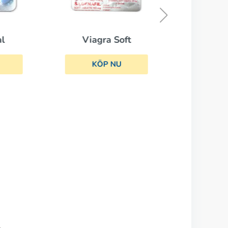
Viagra Soft
al
KÖP NU