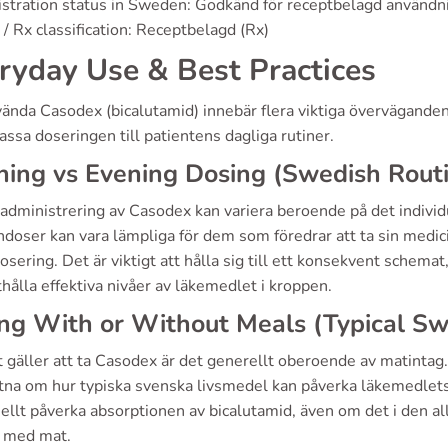
stration status in Sweden: Godkänd för receptbelagd användn
/ Rx classification: Receptbelagd (Rx)
ryday Use & Best Practices
ända Casodex (bicalutamid) innebär flera viktiga överväganden 
assa doseringen till patientens dagliga rutiner.
ing vs Evening Dosing (Swedish Rout
 administrering av Casodex kan variera beroende på det indivi
doser kan vara lämpliga för dem som föredrar att ta sin medi
osering. Det är viktigt att hålla sig till ett konsekvent schema
hålla effektiva nivåer av läkemedlet i kroppen.
ng With or Without Meals (Typical Sw
t gäller att ta Casodex är det generellt oberoende av matinta
na om hur typiska svenska livsmedel kan påverka läkemedlets v
ellt påverka absorptionen av bicalutamid, även om det i den al
s med mat.