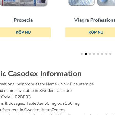
Propecia
Viagra Profession
KÖP NU
KÖP NU
ic Casodex Information
rnational Nonproprietary Name (INN): Bicalutamide
nd names available in Sweden: Casodex
 Code: L02BB03
ms & dosages: Tabletter 50 mg och 150 mg
ufacturers in Sweden: AstraZeneca