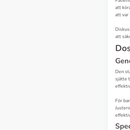
Patien
att kör
att va
Diskus
att säk
Dos
Gen
Den st
sjätte
effekti
För bar
Justeri
effekti
Spec