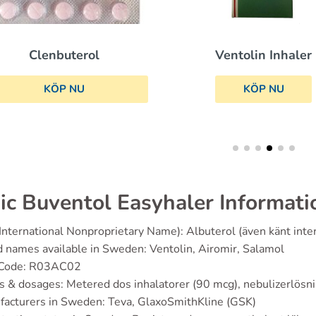
Clenbuterol
Ventolin Inhaler
KÖP NU
KÖP NU
ic Buventol Easyhaler Informati
(International Nonproprietary Name): Albuterol (även känt int
d names available in Sweden: Ventolin, Airomir, Salamol
 Code: R03AC02
s & dosages: Metered dos inhalatorer (90 mcg), nebulizerlösn
facturers in Sweden: Teva, GlaxoSmithKline (GSK)