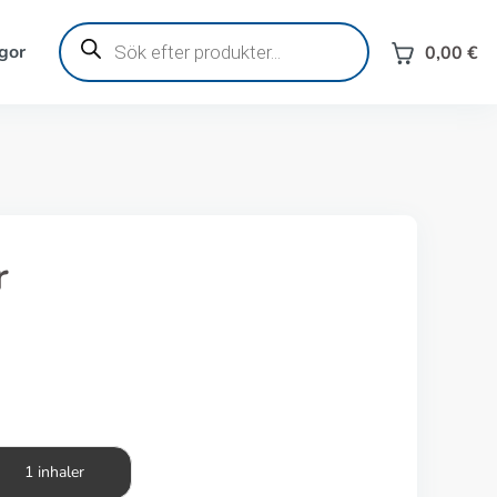
Produktsökning
gor
0,00
€
r
1 inhaler