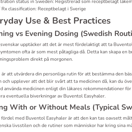
stration status in Sweden: Registrerad som receptbelagt läke
 Rx classification: Receptbelagt i Sverige
ryday Use & Best Practices
ing vs Evening Dosing (Swedish Rout
svenskar upptäcker att det är mest fördelaktigt att ta Buvent
ymtomen ofta är som mest påtagliga då. Detta kan skapa en bra
dningsproblem direkt på morgonen.
s är att utvärdera din personliga rutin för att bestämma den b
och upplever att det blir svårt att ta medicinen då, kan du öve
tid använda medicinen enligt din läkares rekommendationer för at
ra eventuella biverkningar av Buventol Easyhaler.
ng With or Without Meals (Typical Sw
 fördel med Buventol Easyhaler är att den kan tas oavsett målti
nska livsstilen och de rutiner som människor har kring sina må