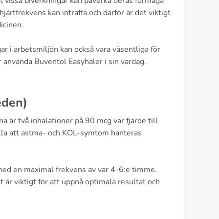
 vissa biverkningar kan påverka deras förmåga
järtfrekvens kan inträffa och därför är det viktigt
icinen.
 i arbetsmiljön kan också vara väsentliga för
er använda Buventol Easyhaler i sin vardag.
eden)
r två inhalationer på 90 mcg var fjärde till
älla att astma- och KOL-symtom hanteras
, med en maximal frekvens av var 4-6:e timme.
t är viktigt för att uppnå optimala resultat och