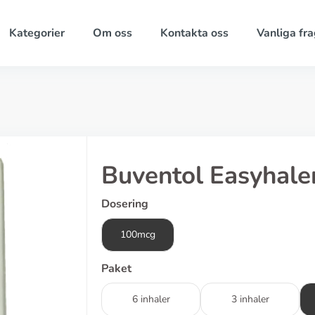
Kategorier
Om oss
Kontakta oss
Vanliga fra
Buventol Easyhale
Dosering
100mcg
Paket
6 inhaler
3 inhaler