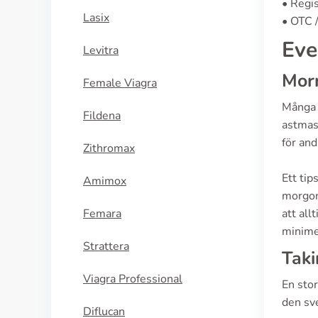
• Regi
Lasix
• OTC /
Eve
Levitra
Morn
Female Viagra
Många 
Fildena
astmas
för an
Zithromax
Ett tip
Amimox
morgon 
Femara
att all
minime
Strattera
Taki
Viagra Professional
En stor
den sve
Diflucan