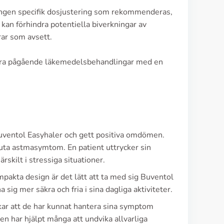
t ingen specifik dosjustering som rekommenderas,
an förhindra potentiella biverkningar av
rar som avsett.
 andra pågående läkemedelsbehandlingar med en
uventol Easyhaler och gett positiva omdömen.
kuta astmasymtom. En patient uttrycker sin
rskilt i stressiga situationer.
pakta design är det lätt att ta med sig Buventol
 sig mer säkra och fria i sina dagliga aktiviteter.
ar att de har kunnat hantera sina symptom
n har hjälpt många att undvika allvarliga