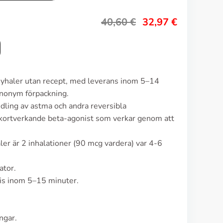
40,60
€
32,97
€
asyhaler utan recept, med leverans inom 5–14
anonym förpackning.
dling av astma och andra reversibla
kortverkande beta-agonist som verkar genom att
er är 2 inhalationer (90 mcg vardera) var 4-6
ator.
vis inom 5–15 minuter.
ngar.