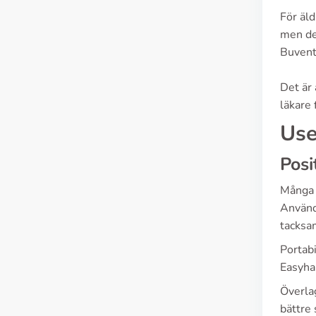
För äl
men de
Buvento
Det är
läkare 
Use
Posi
Många 
Använd
tacksam
Portab
Easyhal
Överla
bättre