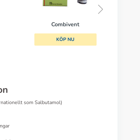
Combivent
KÖP NU
on
ernationellt som Salbutamol)
ingar