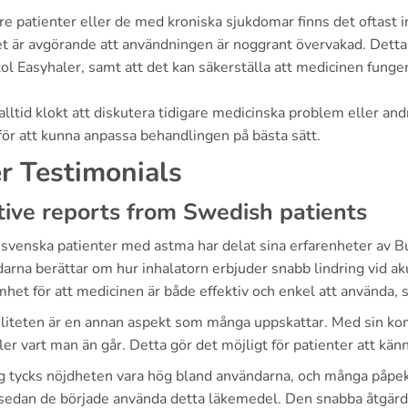
dre patienter eller de med kroniska sjukdomar finns det oftas
t är avgörande att användningen är noggrant övervakad. Detta k
l Easyhaler, samt att det kan säkerställa att medicinen funge
 alltid klokt att diskutera tidigare medicinska problem eller
för att kunna anpassa behandlingen på bästa sätt.
r Testimonials
tive reports from Swedish patients
svenska patienter med astma har delat sina erfarenheter av B
arna berättar om hur inhalatorn erbjuder snabb lindring vid a
het för att medicinen är både effektiv och enkel att använda, sä
iliteten är en annan aspekt som många uppskattar. Med sin kom
er vart man än går. Detta gör det möjligt för patienter att känna
g tycks nöjdheten vara hög bland användarna, och många påpek
 sedan de började använda detta läkemedel. Den snabba åtgärde