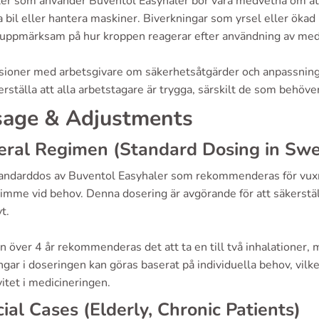
ter som använder Buventol Easyhaler bör vara medvetna om att
a bil eller hantera maskiner. Biverkningar som yrsel eller ökad h
r uppmärksam på hur kroppen reagerar efter användning av med
sioner med arbetsgivare om säkerhetsåtgärder och anpassningar
erställa att alla arbetstagare är trygga, särskilt de som behöv
age & Adjustments
eral Regimen (Standard Dosing in Sw
andarddos av Buventol Easyhaler som rekommenderas för vuxna ä
 timme vid behov. Denna dosering är avgörande för att säkerst
vt.
n över 4 år rekommenderas det att ta en till två inhalationer
ngar i doseringen kan göras baserat på individuella behov, vilke
vitet i medicineringen.
ial Cases (Elderly, Chronic Patients)