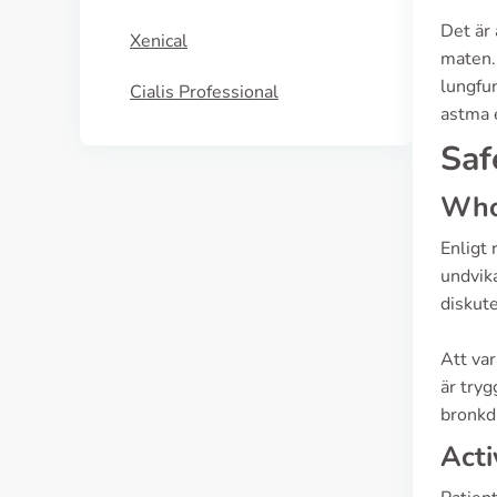
Det är 
Xenical
maten. 
lungfun
Cialis Professional
astma 
Saf
Who 
Enligt
undvika
diskut
Att var
är tryg
bronkd
Acti