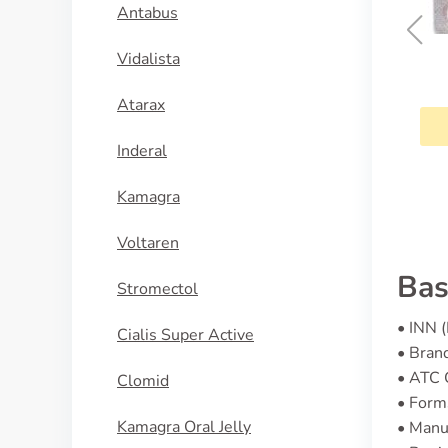
Antabus
Vidalista
min
Budesonide Caps
Atarax
U
KÖP NU
Inderal
Kamagra
Voltaren
Bas
Stromectol
• INN 
Cialis Super Active
• Bran
• ATC
Clomid
• Form
Kamagra Oral Jelly
• Manu