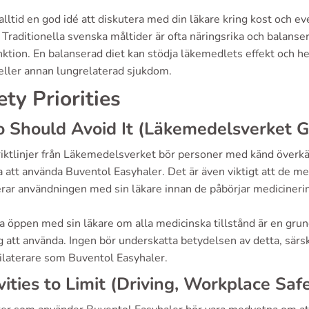
alltid en god idé att diskutera med din läkare kring kost och 
Traditionella svenska måltider är ofta näringsrika och balanser
ktion. En balanserad diet kan stödja läkemedlets effekt och hel
eller annan lungrelaterad sjukdom.
ety Priorities
Should Avoid It (Läkemedelsverket G
 riktlinjer från Läkemedelsverket bör personer med känd överk
 att använda Buventol Easyhaler. Det är även viktigt att de me
erar användningen med sin läkare innan de påbörjar medicineri
a öppen med sin läkare om alla medicinska tillstånd är en grun
g att använda. Ingen bör underskatta betydelsen av detta, särs
ilaterare som Buventol Easyhaler.
vities to Limit (Driving, Workplace Saf