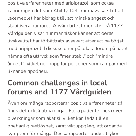
positiva erfarenheter med aripiprazol, som också
känner igen det som Abilify. Det framhävs särskilt att
läkemedlet har bidragit till att minska ångest och
stabilisera humöret. Användartestimonialer på 1177
Vårdguiden visar hur människor känner att deras
livskvalitet har förbättrats avsevärt efter att ha börjat
med aripiprazol. I diskussioner på lokala forum på nätet
nämns ofta uttryck som "mer stabil" och "mindre
ångest", vilket ger hopp för personer som kämpar med
liknande проблем.
Common challenges in local
forums and 1177 Vårdguiden
Även om många rapporterar positiva erfarenheter så
finns det också utmaningar. Flera patienter beskriver
biverkningar som akatisi, vilket kan leda till en
obehaglig rastlöshet, samt viktuppgång, ett oroande
symptom för många. Dessa rapporter understryker