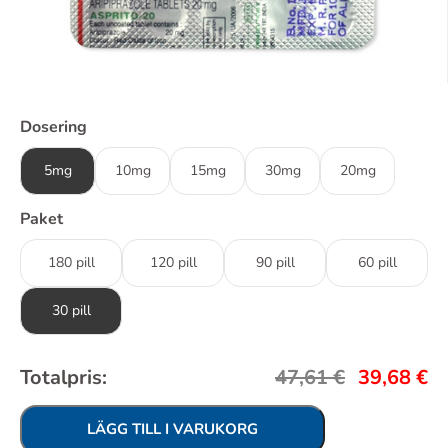
Dosering
5mg
10mg
15mg
30mg
20mg
Paket
180 pill
120 pill
90 pill
60 pill
30 pill
Totalpris:
47,61
€
39,68
€
LÄGG TILL I VARUKORG