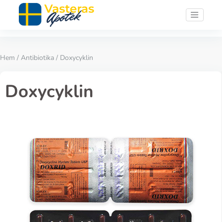
Hem
/
Antibiotika
/ Doxycyklin
Doxycyklin