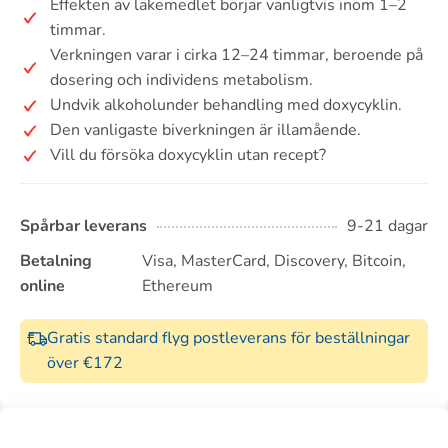
Effekten av läkemedlet börjar vanligtvis inom 1–2
timmar.
Verkningen varar i cirka 12–24 timmar, beroende på
dosering och individens metabolism.
Undvik alkoholunder behandling med doxycyklin.
Den vanligaste biverkningen är illamående.
Vill du försöka doxycyklin utan recept?
Spårbar leverans
9-21 dagar
Betalning
Visa, MasterCard, Discovery, Bitcoin,
online
Ethereum
Gratis standard flyg postleverans för beställningar
över €172