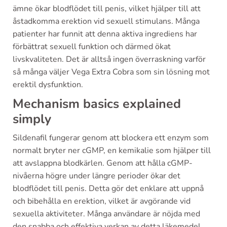
ämne ökar blodflödet till penis, vilket hjälper till att
åstadkomma erektion vid sexuell stimulans. Många
patienter har funnit att denna aktiva ingrediens har
förbättrat sexuell funktion och därmed ökat
livskvaliteten. Det är alltså ingen överraskning varför
så många väljer Vega Extra Cobra som sin lösning mot
erektil dysfunktion.
Mechanism basics explained
simply
Sildenafil fungerar genom att blockera ett enzym som
normalt bryter ner cGMP, en kemikalie som hjälper till
att avslappna blodkärlen. Genom att hålla cGMP-
nivåerna högre under längre perioder ökar det
blodflödet till penis. Detta gör det enklare att uppnå
och bibehålla en erektion, vilket är avgörande vid
sexuella aktiviteter. Många användare är nöjda med
den snabba och effektiva verkan av detta läkemedel,