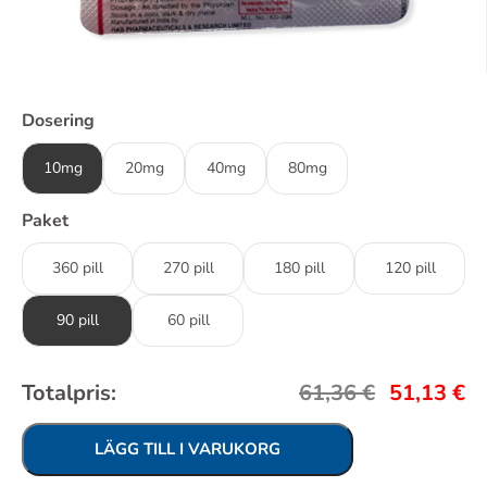
Dosering
10mg
20mg
40mg
80mg
Paket
360 pill
270 pill
180 pill
120 pill
90 pill
60 pill
Totalpris:
61,36
€
51,13
€
LÄGG TILL I VARUKORG