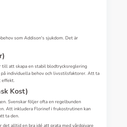
lsobehov som Addison's sjukdom. Det är
r)
till att skapa en stabil blodtrycksreglering
å individuella behov och livsstilsfaktorer. Att ta
 effekt.
nsk Kost)
ngen. Svenskar följer ofta en regelbunden
n. Att inkludera Florinef i frukostrutinen kan
tt ta den.
r det alltid en bra idé att prata med vårdgivare