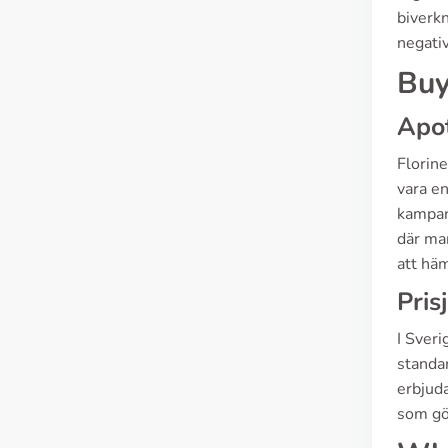
biverkn
negativ
Buy
Apot
Florin
vara en
kampanj
där man
att häm
Pris
I Sveri
standar
erbjud
som gör