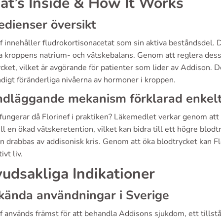
t’s Inside & How It Works
edienser översikt
f innehåller fludrokortisonacetat som sin aktiva beståndsdel. De
 kroppens natrium- och vätskebalans. Genom att reglera dessa fa
ycket, vilket är avgörande för patienter som lider av Addison.
digt föränderliga nivåerna av hormoner i kroppen.
ndläggande mekanism förklarad enkel
fungerar då Florinef i praktiken? Läkemedlet verkar genom att 
ill en ökad vätskeretention, vilket kan bidra till ett högre blodtr
 drabbas av addisonisk kris. Genom att öka blodtrycket kan Flo
ivt liv.
udsakliga Indikationer
ända användningar i Sverige
f används främst för att behandla Addisons sjukdom, ett tillst