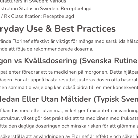
facturers in Sweden: Various
stration Status in Sweden: Receptbelagd
/ Rx Classification: Receptbelagd
ryday Use & Best Practices
vända Florinef effektivt är viktigt för många med särskilda hä
nde att följa de rekommenderade doserna.
on vs Kvällsdosering (Svenska Rutine
atienter föredrar att ta medicinen på morgonen. Detta hjälper 
agen. För att uppnå bästa resultat justeras dosen ofta baserat p
en samma tid varje dag kan också bidra till en mer konsekvent
edan Eller Utan Måltider (Typisk Sve
f kan tas med eller utan mat, vilket ger flexibilitet i användni
struktur, vilket gör det praktiskt att ta medicinen med frukoste
tta den dagliga doseringen och minska risken för att glömma a
 säkerställa att användningen av Florinef är effektiv och säker ä