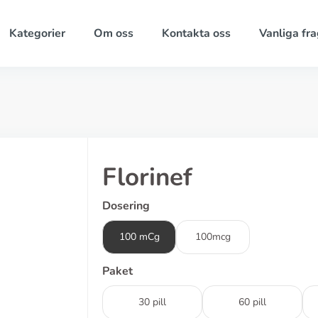
Kategorier
Om oss
Kontakta oss
Vanliga fra
Florinef
Dosering
100 mCg
100mcg
Paket
30 pill
60 pill