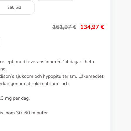
360 pill
161,97
€
134,97
€
n recept, med leverans inom 5–14 dagar i hela
ing.
ddison’s sjukdom och hypopituitarism. Läkemedlet
verkar genom att öka natrium- och
0,3 mg per dag.
vis inom 30–60 minuter.