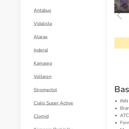
Antabus
Vidalista
Coreg
Atarax
KÖP NU
Inderal
Kamagra
Voltaren
Bas
Stromectol
INN 
Cialis Super Active
Bran
ATC
Clomid
Form