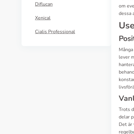
Diflucan
om eve
dessa a
Xenical
Use
Cialis Professional
Posi
Många s
lever 
hantera
behandl
konsta
livsfö
Vanl
Trots d
delar p
Det är
regelbu