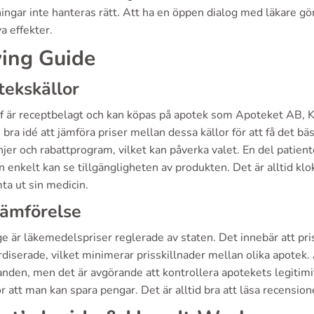
ingar inte hanteras rätt. Att ha en öppen dialog med läkare gö
a effekter.
ing Guide
ekskällor
ef är receptbelagt och kan köpas på apotek som Apoteket AB,
 bra idé att jämföra priser mellan dessa källor för att få det bä
er och rabattprogram, vilket kan påverka valet. En del patient
 enkelt kan se tillgängligheten av produkten. Det är alltid klo
ta ut sin medicin.
jämförelse
ge är läkemedelspriser reglerade av staten. Det innebär att pris
diserade, vilket minimerar prisskillnader mellan olika apotek. 
anden, men det är avgörande att kontrollera apotekets legitimi
 att man kan spara pengar. Det är alltid bra att läsa recensio