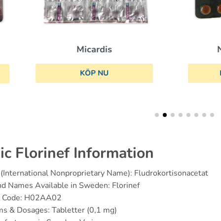
Micardis
Norvasc
KÖP NU
KÖP NU
ic Florinef Information
(International Nonproprietary Name): Fludrokortisonacetat
d Names Available in Sweden: Florinef
 Code: H02AA02
s & Dosages: Tabletter (0,1 mg)