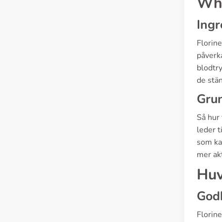
Wha
Ingr
Florine
påverka
blodtr
de stän
Gru
Så hur 
leder t
som kan
mer akt
Huv
Godk
Florine