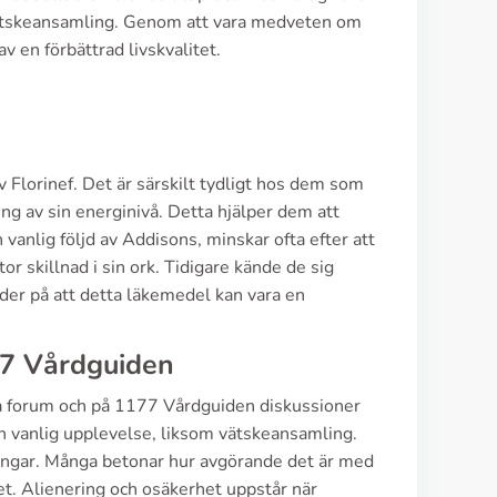
 vätskeansamling. Genom att vara medveten om
v en förbättrad livskvalitet.
 Florinef. Det är särskilt tydligt hos dem som
g av sin energinivå. Detta hjälper dem att
anlig följd av Addisons, minskar ofta efter att
r skillnad i sin ork. Tidigare kände de sig
der på att detta läkemedel kan vara en
77 Vårdguiden
lika forum och på 1177 Vårdguiden diskussioner
 en vanlig upplevelse, liksom vätskeansamling.
ningar. Många betonar hur avgörande det är med
et. Alienering och osäkerhet uppstår när