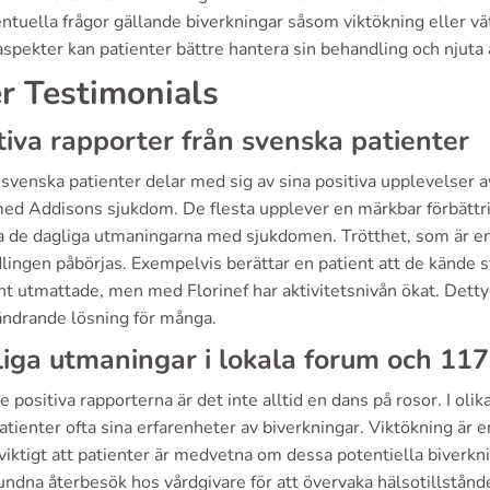
ntuella frågor gällande biverkningar såsom viktökning eller
spekter kan patienter bättre hantera sin behandling och njuta a
r Testimonials
tiva rapporter från svenska patienter
venska patienter delar med sig av sina positiva upplevelser av
med Addisons sjukdom. De flesta upplever en märkbar förbättrin
 de dagliga utmaningarna med sjukdomen. Trötthet, som är en v
ingen påbörjas. Exempelvis berättar en patient att de kände sto
nt utmattade, men med Florinef har aktivitetsnivån ökat. Detty
rändrande lösning för många.
iga utmaningar i lokala forum och 11
e positiva rapporterna är det inte alltid en dans på rosor. I o
atienter ofta sina erfarenheter av biverkningar. Viktökning är
 viktigt att patienter är medvetna om dessa potentiella biverk
ndna återbesök hos vårdgivare för att övervaka hälsotillstånd