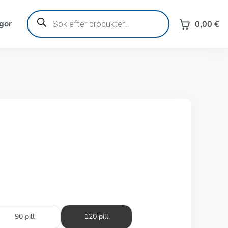
Produktsökning
gor
0,00
€
90 pill
120 pill