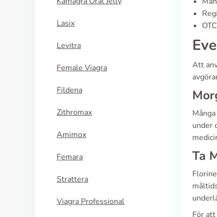
Kamagra Oral Jelly
Manu
Regi
Lasix
OTC 
Eve
Levitra
Att an
Female Viagra
avgöra
Fildena
Morg
Zithromax
Många p
under d
Amimox
medicin
Ta M
Femara
Florine
Strattera
måltids
underlä
Viagra Professional
För att