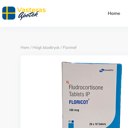
Home
Hem
/
Högt blodtryck
/ Florinef