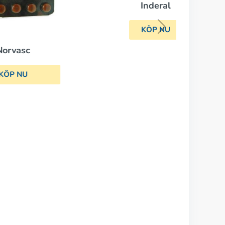
Inderal
KÖP NU