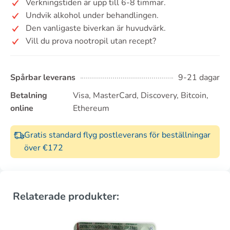
Verkningstiden är upp till 6-8 timmar.
Undvik alkohol under behandlingen.
Den vanligaste biverkan är huvudvärk.
Vill du prova nootropil utan recept?
Spårbar leverans
9-21 dagar
Betalning
Visa, MasterCard, Discovery, Bitcoin,
online
Ethereum
Gratis standard flyg postleverans för beställningar
över €172
Relaterade produkter: