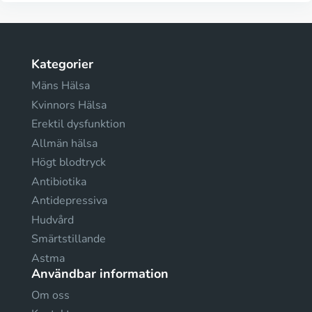
Kategorier
Mäns Hälsa
Kvinnors Hälsa
Erektil dysfunktion
Allmän hälsa
Högt blodtryck
Antibiotika
Antidepressiva
Hudvård
Smärtstillande
Astma
Användbar information
Om oss