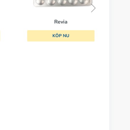
Revia
KÖP NU