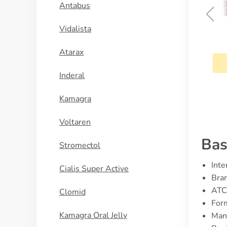
Antabus
Vidalista
Disulfiram
Atarax
KÖP NU
Inderal
Kamagra
Voltaren
Bas
Stromectol
Inte
Cialis Super Active
Bran
ATC
Clomid
Form
Kamagra Oral Jelly
Manu