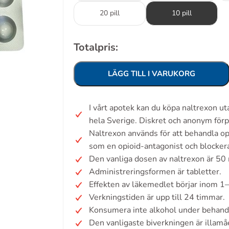
20 pill
10 pill
Totalpris:
LÄGG TILL I VARUKORG
I vårt apotek kan du köpa naltrexon u
hela Sverige. Diskret och anonym förp
Naltrexon används för att behandla o
som en opioid-antagonist och blockera
Den vanliga dosen av naltrexon är 50
Administreringsformen är tabletter.
Effekten av läkemedlet börjar inom 1
Verkningstiden är upp till 24 timmar.
Konsumera inte alkohol under behand
Den vanligaste biverkningen är illamå