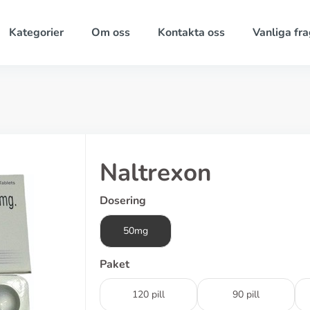
Kategorier
Om oss
Kontakta oss
Vanliga fra
Naltrexon
Dosering
50mg
Paket
120 pill
90 pill