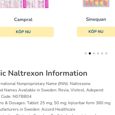
Sinequan
Campral
KÖP NU
KÖP NU
ic Naltrexon Information
rnational Nonproprietary Name (INN): Naltrexone
d Names Available in Sweden: Revia, Vivitrol, Adepend
 Code: N07BB04
s & Dosages: Tablet 25 mg, 50 mg; Injicerbar form 380 mg
facturers in Sweden: Accord Healthcare