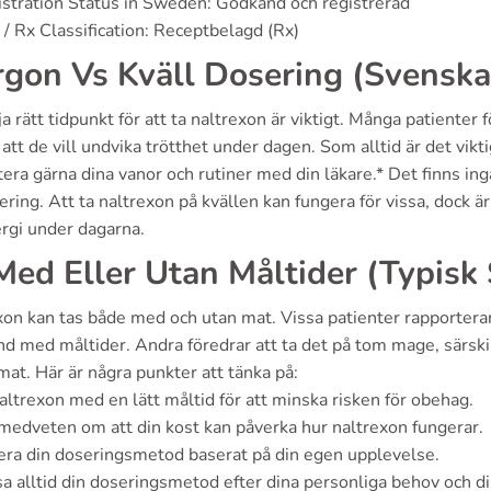
stration Status in Sweden: Godkänd och registrerad
/ Rx Classification: Receptbelagd (Rx)
gon Vs Kväll Dosering (Svenska
ja rätt tidpunkt för att ta naltrexon är viktigt. Många patienter
 att de vill undvika trötthet under dagen. Som alltid är det vikt
era gärna dina vanor och rutiner med din läkare.* Det finns in
sering. Att ta naltrexon på kvällen kan fungera för vissa, dock
ergi under dagarna.
Med Eller Utan Måltider (Typisk
xon kan tas både med och utan mat. Vissa patienter rapportera
 med måltider. Andra föredrar att ta det på tom mage, särskilt
 mat. Här är några punkter att tänka på:
altrexon med en lätt måltid för att minska risken för obehag.
medveten om att din kost kan påverka hur naltrexon fungerar.
era din doseringsmetod baserat på din egen upplevelse.
 alltid din doseringsmetod efter dina personliga behov och din 