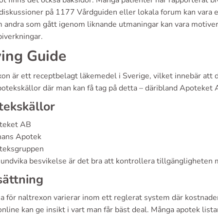
t finns det också baksidor. Många patienter har rapporterat bi
 diskussioner på 1177 Vårdguiden eller lokala forum kan vara et
m andra som gått igenom liknande utmaningar kan vara motiver
biverkningar.
ing Guide
on är ett receptbelagt läkemedel i Sverige, vilket innebär att de
apotekskällor där man kan få tag på detta – däribland Apotek
ekskällor
teket AB
nans Apotek
teksgruppen
 undvika besvikelse är det bra att kontrollera tillgänglighete
sättning
a för naltrexon varierar inom ett reglerat system där kostnaden
online kan ge insikt i vart man får bäst deal. Många apotek lista