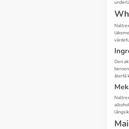
underlä
Wha
Naltrex
läkemed
värdef
Ingr
Den ak
beroen
återfå 
Meka
Naltrex
alkohol
långsik
Mai