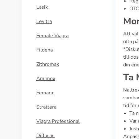
Regi
Lasix
OTC 
Mor
Levitra
Att väl
Female Viagra
ofta på
*Diskut
Fildena
till do
Zithromax
din en
Ta 
Amimox
Naltre
Femara
samband
tid för
Strattera
Ta n
Var 
Viagra Professional
Just
Diflucan
Anpassa