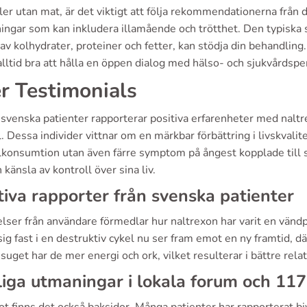
er utan mat, är det viktigt att följa rekommendationerna från d
ningar som kan inkludera illamående och trötthet. Den typiska 
av kolhydrater, proteiner och fetter, kan stödja din behandlin
alltid bra att hålla en öppen dialog med hälso- och sjukvårdspe
r Testimonials
venska patienter rapporterar positiva erfarenheter med naltrex
. Dessa individer vittnar om en märkbar förbättring i livskvali
lkonsumtion utan även färre symptom på ångest kopplade till 
känsla av kontroll över sina liv.
tiva rapporter från svenska patienter
lser från användare förmedlar hur naltrexon har varit en vänd
ig fast i en destruktiv cykel nu ser fram emot en ny framtid, dä
uget har de mer energi och ork, vilket resulterar i bättre relat
iga utmaningar i lokala forum och 11