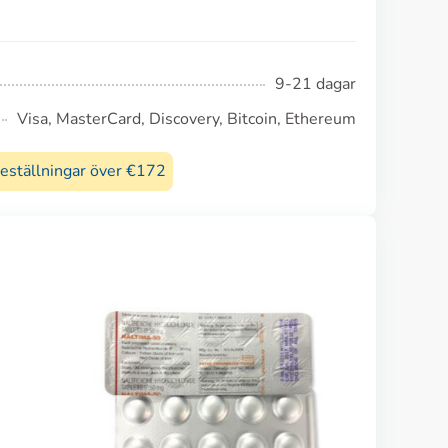
9-21 dagar
Visa, MasterCard, Discovery, Bitcoin, Ethereum
beställningar över €172
A