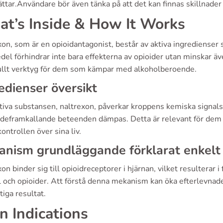
ttar.Användare bör även tänka på att det kan finnas skillnader
t’s Inside & How It Works
on, som är en opioidantagonist, består av aktiva ingredienser
el förhindrar inte bara effekterna av opioider utan minskar även
ullt verktyg för dem som kämpar med alkoholberoende.
edienser översikt
tiva substansen, naltrexon, påverkar kroppens kemiska signals
deframkallande beteenden dämpas. Detta är relevant för dem s
kontrollen över sina liv.
nism grundläggande förklarat enkelt
on binder sig till opioidreceptorer i hjärnan, vilket resulterar
 och opioider. Att förstå denna mekanism kan öka efterlevnaden
tiga resultat.
n Indications