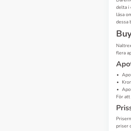
Däremo
delta i
läsa o
dessa 
Buy
Naltrex
flera 
Apot
Apo
Kro
Apo
För att
Pris
Prisern
priser 