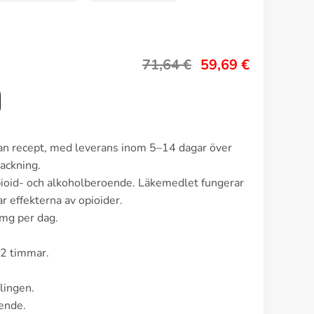
71,64
€
59,69
€
tan recept, med leverans inom 5–14 dagar över
ackning.
pioid- och alkoholberoende. Läkemedlet fungerar
r effekterna av opioider.
 mg per dag.
–2 timmar.
lingen.
ende.