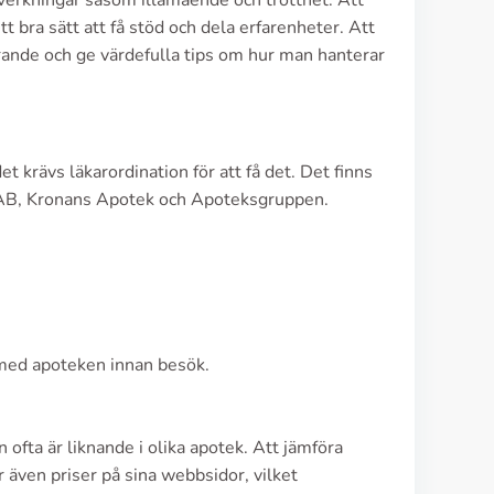
verkningar såsom illamående och trötthet. Att
t bra sätt att få stöd och dela erfarenheter. Att
ande och ge värdefulla tips om hur man hanterar
t krävs läkarordination för att få det. Det finns
et AB, Kronans Apotek och Apoteksgruppen.
n med apoteken innan besök.
 ofta är liknande i olika apotek. Att jämföra
r även priser på sina webbsidor, vilket