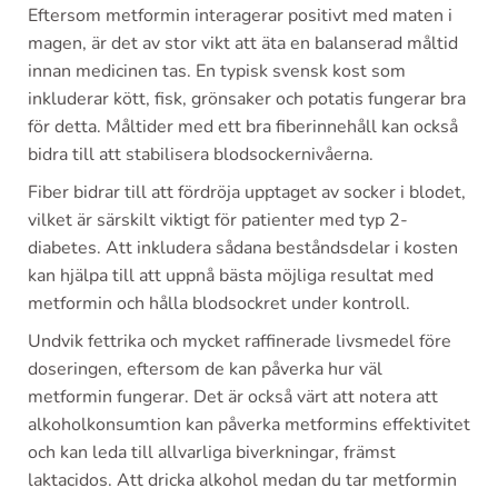
Eftersom metformin interagerar positivt med maten i
magen, är det av stor vikt att äta en balanserad måltid
innan medicinen tas. En typisk svensk kost som
inkluderar kött, fisk, grönsaker och potatis fungerar bra
för detta. Måltider med ett bra fiberinnehåll kan också
bidra till att stabilisera blodsockernivåerna.
Fiber bidrar till att fördröja upptaget av socker i blodet,
vilket är särskilt viktigt för patienter med typ 2-
diabetes. Att inkludera sådana beståndsdelar i kosten
kan hjälpa till att uppnå bästa möjliga resultat med
metformin och hålla blodsockret under kontroll.
Undvik fettrika och mycket raffinerade livsmedel före
doseringen, eftersom de kan påverka hur väl
metformin fungerar. Det är också värt att notera att
alkoholkonsumtion kan påverka metformins effektivitet
och kan leda till allvarliga biverkningar, främst
laktacidos. Att dricka alkohol medan du tar metformin