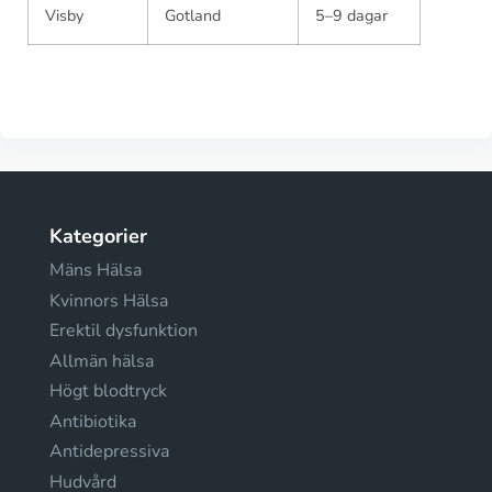
Visby
Gotland
5–9 dagar
Kategorier
Mäns Hälsa
Kvinnors Hälsa
Erektil dysfunktion
Allmän hälsa
Högt blodtryck
Antibiotika
Antidepressiva
Hudvård