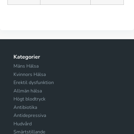
Kategorier
Mäns Hälsa
Kvinnors Hälsa
Erektil dysfunktion
Allmän hälsa
Högt blodtryck
Antibiotika
Antidepressiva
Hudvård
Smärtstillande