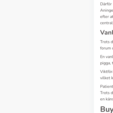
Därför
Aningen
efter a
central
Vanl
Trots d
forum o
En vanl
pigga, 
Viktför
vilket 
Patient
Trots 
en kän
Buy