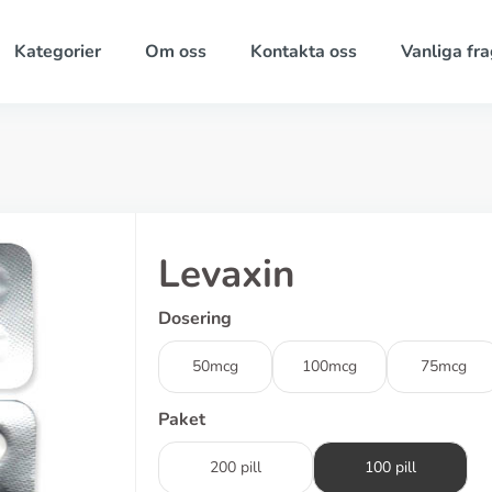
Kategorier
Om oss
Kontakta oss
Vanliga fra
Levaxin
Dosering
50mcg
100mcg
75mcg
Paket
200 pill
100 pill