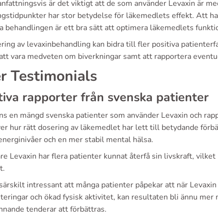
fattningsvis är det viktigt att de som använder Levaxin är m
gstidpunkter har stor betydelse för läkemedlets effekt. Att h
 behandlingen är ett bra sätt att optimera läkemedlets funkti
ing av levaxinbehandling kan bidra till fler positiva patienterf
 att vara medveten om biverkningar samt att rapportera eventuel
r Testimonials
tiva rapporter från svenska patienter
nns en mängd svenska patienter som använder Levaxin och rapp
er hur rätt dosering av läkemedlet har lett till betydande förbä
energinivåer och en mer stabil mental hälsa.
re Levaxin har flera patienter kunnat återfå sin livskraft, vilket 
t.
särskilt intressant att många patienter påpekar att när Levaxi
teringar och ökad fysisk aktivitet, kan resultaten bli ännu me
nnande tenderar att förbättras.