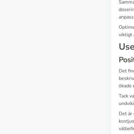
Samman
doserin
anpassa
Optimer
viktigt
Use
Posi
Det fi
beskriv
ökade 
Tack va
undviki
Det är 
kostjus
välbefi