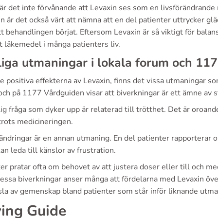
 är det inte förvånande att Levaxin ses som en livsförändrande
 är det också värt att nämna att en del patienter uttrycker glä
tt behandlingen börjat. Eftersom Levaxin är så viktigt för bala
t läkemedel i många patienters liv.
iga utmaningar i lokala forum och 11
e positiva effekterna av Levaxin, finns det vissa utmaningar so
ch på 1177 Vårdguiden visar att biverkningar är ett ämne av st
ig fråga som dyker upp är relaterad till trötthet. Det är oroand
trots medicineringen.
ändringar är en annan utmaning. En del patienter rapporterar o
kan leda till känslor av frustration.
er pratar ofta om behovet av att justera doser eller till och me
dessa biverkningar anser många att fördelarna med Levaxin öve
sla av gemenskap bland patienter som står inför liknande utma
ing Guide