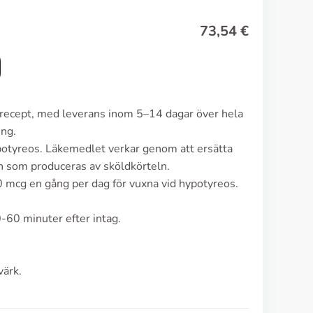
73,54
€
n recept, med leverans inom 5–14 dagar över hela
ing.
potyreos. Läkemedlet verkar genom att ersätta
on som produceras av sköldkörteln.
0 mcg en gång per dag för vuxna vid hypotyreos.
-60 minuter efter intag.
värk.