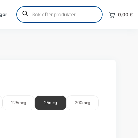
Produktsökning
gor
0,00
€
125mcg
25mcg
200mcg