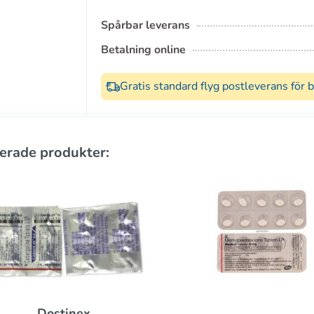
Spårbar leverans
Betalning online
Gratis standard flyg postleverans för 
erade produkter: