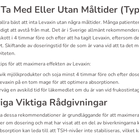
 Ta Med Eller Utan Måltider (Ty
allra bäst att inta Levaxin utan några måltider. Många patienter
digt att avstå från mat. Det är i Sverige allmänt rekommendera
lskott i 4 timmar före och efter att ha tagit Levaxin, eftersom
t. Skiftande av doseringstid för de som är vana vid att ta det m
viteten.
ips för att maximera effekten av Levaxin:
ik mjölkprodukter och soja minst 4 timmar före och efter dose
evaxin på en tom mage för att optimera absorptionen.
väg en avskild tid för läkemedlet om du är van vid frukostintag
iga Viktiga Rådgivningar
lja dessa rekommendationer är grundläggande för att maximera
er om dosering och mat har visat att en del av biverkningarna
bsorption kan leda till att TSH-nivåer inte stabiliseras, vilket