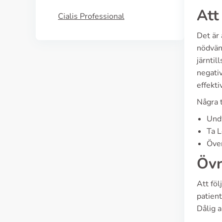
Att
Cialis Professional
Det är 
nödvän
järntil
negativ
effekti
Några t
Undv
Ta L
Över
Övr
Att fö
patient
Dålig a