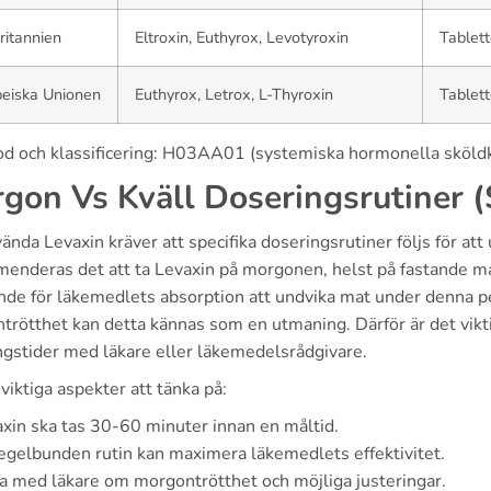
ritannien
Eltroxin, Euthyrox, Levotyroxin
Tablett
peiska Unionen
Euthyrox, Letrox, L-Thyroxin
Tablett
d och klassificering: H03AA01 (systemiska hormonella sköldkör
gon Vs Kväll Doseringsrutiner (
ända Levaxin kräver att specifika doseringsrutiner följs för att
enderas det att ta Levaxin på morgonen, helst på fastande m
nde för läkemedlets absorption att undvika mat under denna p
rötthet kan detta kännas som en utmaning. Därför är det viktig
ngstider med läkare eller läkemedelsrådgivare.
 viktiga aspekter att tänka på:
xin ska tas 30-60 minuter innan en måltid.
egelbunden rutin kan maximera läkemedlets effektivitet.
a med läkare om morgontrötthet och möjliga justeringar.