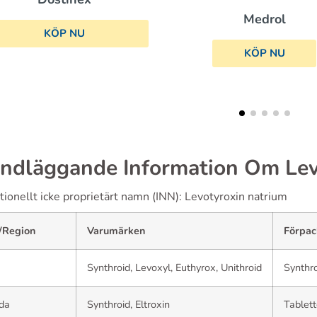
Medrol
Cytomel
KÖP NU
KÖP NU
ndläggande Information Om Lev
tionellt icke proprietärt namn (INN): Levotyroxin natrium
/Region
Varumärken
Förpac
Synthroid, Levoxyl, Euthyrox, Unithroid
Synthro
da
Synthroid, Eltroxin
Tablett