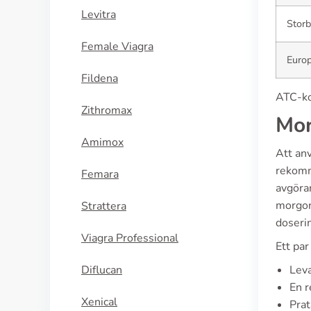
Levitra
Storb
Female Viagra
Euro
Fildena
ATC-ko
Zithromax
Mor
Amimox
Att anv
rekomm
Femara
avgöra
morgont
Strattera
doseri
Viagra Professional
Ett par
Diflucan
Leva
En r
Xenical
Prat