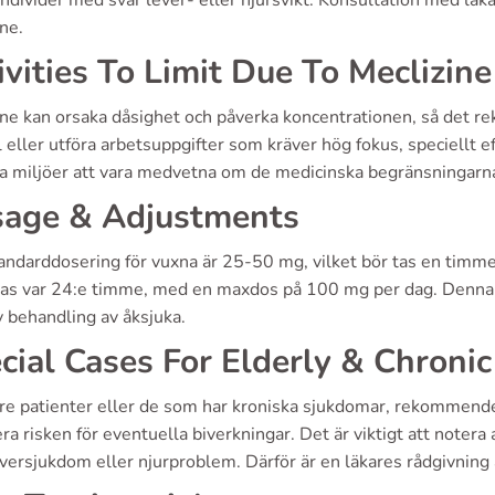
individer med svår lever- eller njursvikt. Konsultation med läka
ne.
ivities To Limit Due To Meclizin
ine kan orsaka dåsighet och påverka koncentrationen, så det r
l eller utföra arbetsuppgifter som kräver hög fokus, speciellt ef
a miljöer att vara medvetna om de medicinska begränsningarna 
age & Adjustments
andarddosering för vuxna är 25-50 mg, vilket bör tas en timm
as var 24:e timme, med en maxdos på 100 mg per dag. Denna as
v behandling av åksjuka.
cial Cases For Elderly & Chronic
dre patienter eller de som har kroniska sjukdomar, rekommender
a risken för eventuella biverkningar. Det är viktigt att notera 
versjukdom eller njurproblem. Därför är en läkares rådgivning