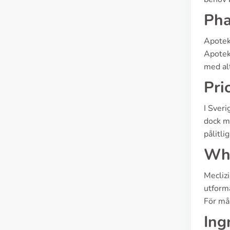
Pha
Apotek
Apoteks
med al
Pri
I Sveri
dock me
pålitli
Wha
Meclizi
utform
För mån
Ing