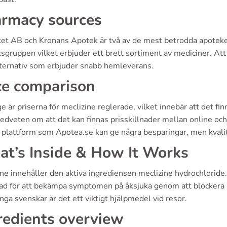
rmacy sources
et AB och Kronans Apotek är två av de mest betrodda apoteken 
gruppen vilket erbjuder ett brett sortiment av mediciner. Att 
ternativ som erbjuder snabb hemleverans.
ce comparison
ge är priserna för meclizine reglerade, vilket innebär att det fi
dveten om att det kan finnas prisskillnader mellan online och o
g plattform som Apotea.se kan ge några besparingar, men kvalitet
t’s Inside & How It Works
ne innehåller den aktiva ingrediensen meclizine hydrochloride.
ad för att bekämpa symptomen på åksjuka genom att blockera h
ga svenskar är det ett viktigt hjälpmedel vid resor.
redients overview