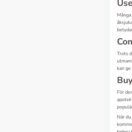
Use
Många s
åksjuka
betyda
Com
Trots 
utmanin
kan ge 
Buy
För den
apotek 
populä
När du 
kommer 
behov 