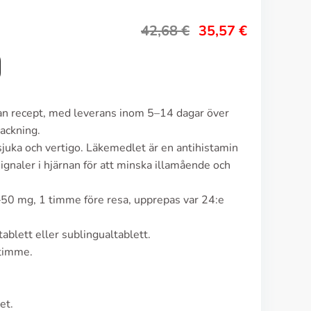
42,68
€
35,57
€
tan recept, med leverans inom 5–14 dagar över
ackning.
sjuka och vertigo. Läkemedlet är en antihistamin
ignaler i hjärnan för att minska illamående och
–50 mg, 1 timme före resa, upprepas var 24:e
ablett eller sublingualtablett.
 timme.
et.