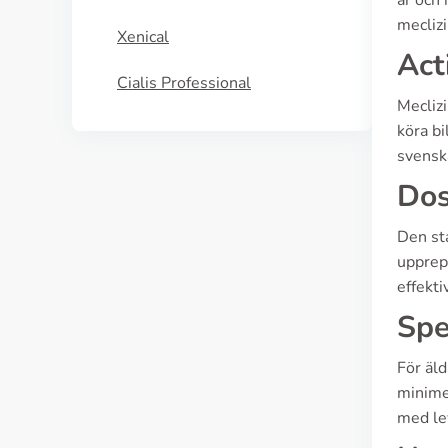
år och 
meclizi
Xenical
Act
Cialis Professional
Mecliz
köra bi
svensk
Dos
Den st
upprep
effekti
Spe
För äl
minimer
med le