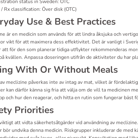
stration status in Sweden: OTC
/ Rx classification: Över disk (OTC)
ryday Use & Best Practices
ne är en medicin som används för att lindra åksjuka och vertig
tor vikt för att maximera dess effektivitet. Det är vanligt i Sve
r att för den som planerar tidiga utflykter rekommenderas mor
å kvällen. Anpassa doseringen utifrån de aktiviteter du har pl
ing With Or Without Meals
v meclizine påverkas inte av intag av mat, vilket är fördelaktig
er kan därför känna sig fria att välja om de vill ta medicinen me
pp och hur den reagerar, och hitta en rutin som fungerar bäst fö
ety Priorities
 viktigt att vidta säkerhetsåtgärder vid användning av mecliz
r bör undvika denna medicin. Riskgrupper inkluderar de med k