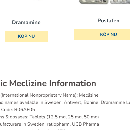
Postafen
Dramamine
KÖP NU
KÖP NU
ic Meclizine Information
(International Nonproprietary Name): Meclizine
nd names available in Sweden: Antivert, Bonine, Dramamine 
 Code: R06AE05
s & dosages: Tablets (12.5 mg, 25 mg, 50 mg)
ufacturers in Sweden: ratiopharm, UCB Pharma