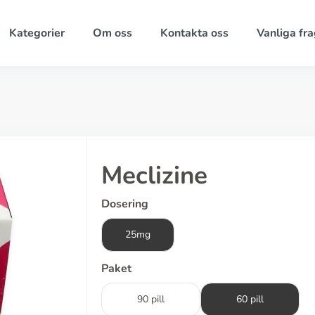
Kategorier
Om oss
Kontakta oss
Vanliga fra
Meclizine
Dosering
25mg
Paket
90 pill
60 pill