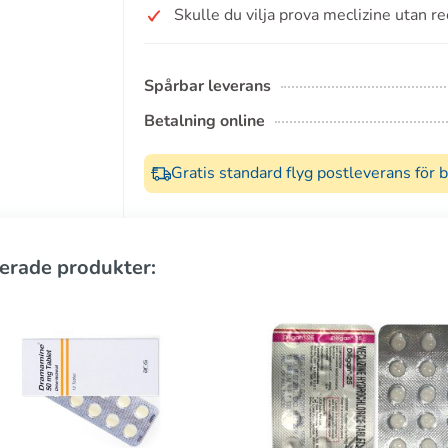
Skulle du vilja prova meclizine utan r
Spårbar leverans
Betalning online
Gratis standard flyg postleverans för 
erade produkter: