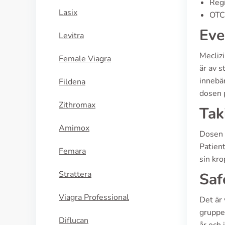
Regi
Lasix
OTC 
Eve
Levitra
Meclizi
Female Viagra
är av s
innebä
Fildena
dosen p
Zithromax
Tak
Amimox
Dosen a
Patient
Femara
sin kro
Strattera
Saf
Viagra Professional
Det är
gruppe
Diflucan