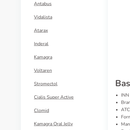
Antabus
Vidalista
Atarax
Inderal
Kamagra
Voltaren
Bas
Stromectol
INN 
Cialis Super Active
Bra
ATC
Clomid
Form
Kamagra Oral Jelly
Man