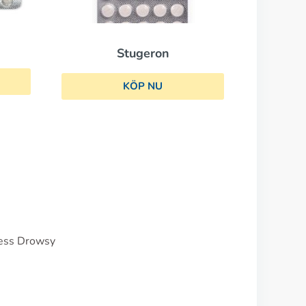
Stugeron
KÖP NU
Less Drowsy