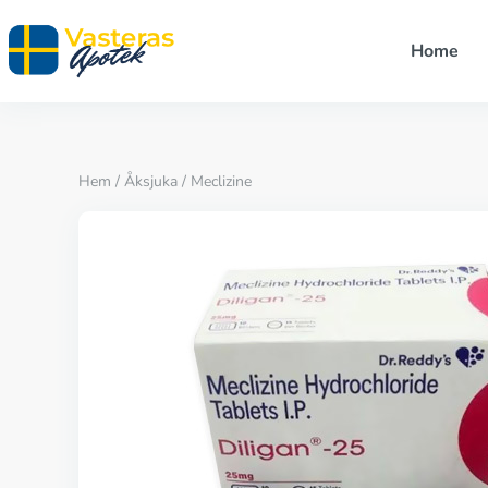
Home
Hem
/
Åksjuka
/ Meclizine