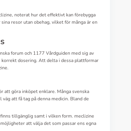
izine, noterat hur det effektivt kan förebygga
 sina resor utan obehag, vilket för många är en
ms
svenska forum och 1177 Vårdguiden med sig av
 korrekt dosering. Att delta i dessa plattformar
zine.
 för att göra inköpet enklare. Många svenska
l väg att få tag på denna medicin. Bland de
inns tillgänglig samt i vilken form. meclizine
r möjligheter att välja det som passar ens egna