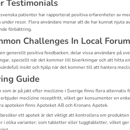
r Testimonials
venska patienter har rapporterat positiva erfarenheter av mecl
 under resor. Flera användare menar att de har kunnat njuta av
nde förbättring.
mon Challenges In Local Foru
den generellt positiva feedbacken, delar vissa användare på 
gar, speciellt när det kommer till biverkningar och att hitta en
värdefull insikt och hjälp när det kommer till att hantera mecli
ing Guide
 som är på jakt efter meclizine i Sverige finns flera alternativ
erbjuder meclizine receptfritt, vilket ger konsumenter en enke
ra apoteken finns Apoteket AB och Kronans Apotek.
besöker ett apotek är det viktigt att kontrollera om produkten f
i olika varianter; som tabletter eller tuggtabletter, vilket ge
bäst.