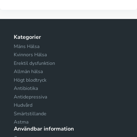
Kategorier
Mäns Hälsa
Kvinnors Hälsa
Erektil dysfunktion
Allmän hälsa
Högt blodtryck
Antibiotika
Antidepressiva
Hudvård
Smärtstillande
Astma
Användbar information