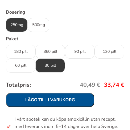
Dosering
250mg
500mg
Paket
180 pill
360 pill
90 pill
120 pill
60 pill
30 pill
Totalpris:
40,49
€
33,74
€
LÄGG TILL I VARUKORG
I vårt apotek kan du köpa amoxicillin utan recept,
med leverans inom 5–14 dagar över hela Sverige.