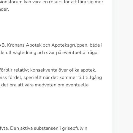
ssionsforum kan vara en resurs för att lära sig mer
nder.
t AB, Kronans Apotek och Apoteksgruppen, både i
defull vägledning och svar på eventuella frågor
e förblir relativt konsekventa över olika apotek.
iss fördel, speciellt när det kommer till tillgång
r det bra att vara medveten om eventuella
fyta. Den aktiva substansen i griseofulvin