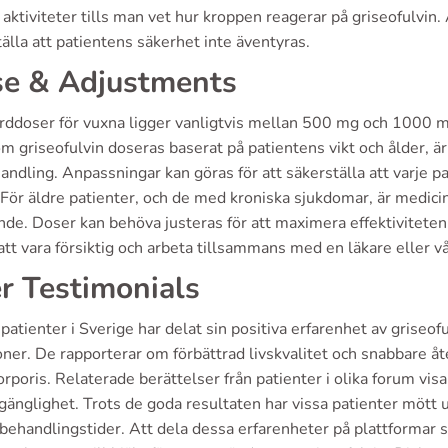
aktiviteter tills man vet hur kroppen reagerar på griseofulvin
älla att patientens säkerhet inte äventyras.
e & Adjustments
rddoser för vuxna ligger vanligtvis mellan 500 mg och 1000 m
m griseofulvin doseras baserat på patientens vikt och ålder, är
andling. Anpassningar kan göras för att säkerställa att varje 
För äldre patienter, och de med kroniska sjukdomar, är medicin
de. Doser kan behöva justeras för att maximera effektiviteten 
att vara försiktig och arbeta tillsammans med en läkare eller v
r Testimonials
atienter i Sverige har delat sin positiva erfarenhet av grise
oner. De rapporterar om förbättrad livskvalitet och snabbare åt
orporis. Relaterade berättelser från patienter i olika forum visar
lgänglighet. Trots de goda resultaten har vissa patienter möt
 behandlingstider. Att dela dessa erfarenheter på plattformar