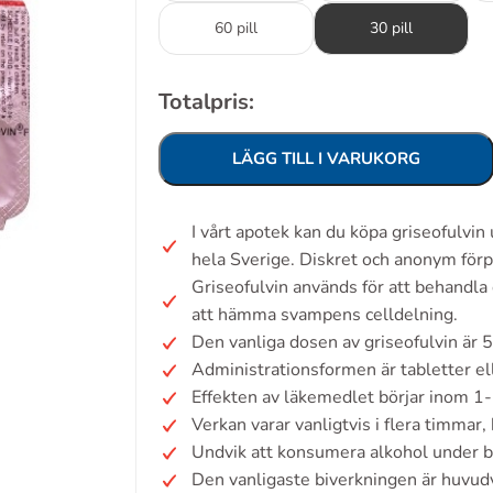
60 pill
30 pill
Totalpris:
LÄGG TILL I VARUKORG
I vårt apotek kan du köpa griseofulvi
hela Sverige. Diskret och anonym förp
Griseofulvin används för att behandla
att hämma svampens celldelning.
Den vanliga dosen av griseofulvin är
Administrationsformen är tabletter el
Effekten av läkemedlet börjar inom 1-
Verkan varar vanligtvis i flera timmar
Undvik att konsumera alkohol under 
Den vanligaste biverkningen är huvud