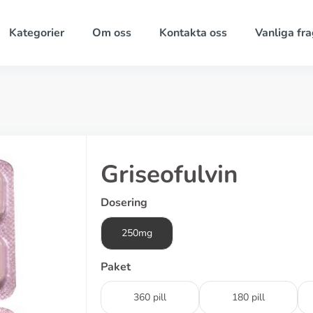
Kategorier
Om oss
Kontakta oss
Vanliga fra
Griseofulvin
Dosering
250mg
Paket
360 pill
180 pill