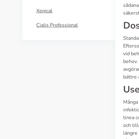
sådana 
Xenical
säkerst
Dos
Cialis Professional
Standa
Efterso
vid beh
behov. 
avgöran
bättre 
Use
Många p
infekti
tinea c
och til
längre