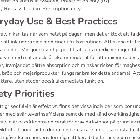
stration status in Sweden: Prescription only (Rx)
/ Rx classification: Prescription only
ryday Use & Best Practices
fulvin kan tas när som helst på dagen, men det är klokt att ta
r att inkludera sina mediciner i frukostrutinen. Att skapa ett f
en dos. Morgondoser hjälper till att göra medicineringen till e
fulvin med mat är också rekommenderat för att maximera dess e
r, främjar det bättre absorption och minskar risken för magbes
, bröd och mejeriprodukter, fungerar bra för detta ändamål. A
klare, utan stöder också läkemedlets funktion.
ety Priorities
tt griseofulvin är effektivt, finns det vissa individer som bör u
er med svår leverinsufficiens samt de med känd överkänslighet
ulvin är också kontraindicerat för gravida kvinnor på grund av 
viktigt att noggrant rådgöra med en läkare för att säkerställa 
kan påverka en persons förmåga att köra bil eller använda mas