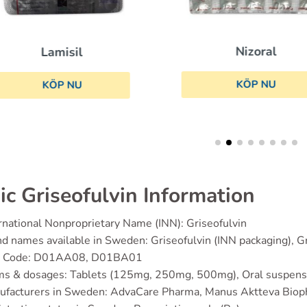
Nizoral
Lamisil
KÖP NU
KÖP NU
ic Griseofulvin Information
rnational Nonproprietary Name (INN): Griseofulvin
d names available in Sweden: Griseofulvin (INN packaging), Gr
 Code: D01AA08, D01BA01
ms & dosages: Tablets (125mg, 250mg, 500mg), Oral suspe
ufacturers in Sweden: AdvaCare Pharma, Manus Aktteva Bio