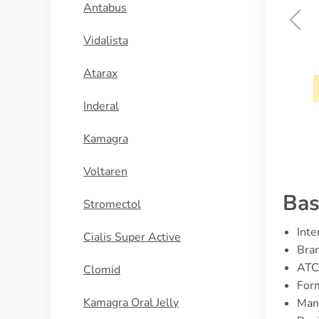
Antabus
Vidalista
Vfend
Atarax
KÖP NU
Inderal
Kamagra
Voltaren
Bas
Stromectol
Inte
Cialis Super Active
Bran
ATC
Clomid
For
Kamagra Oral Jelly
Man