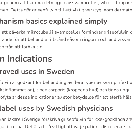
ar genom att hämma delningen av svampceller, vilket stoppar s
en. Detta gör griseofulvin till ett viktig verktyg inom dermato
anism basics explained simply
tt påverka mikrotubuli i svampceller förhindrar griseofulvin d
rande för att behandla tillstånd såsom ringorm och andra svampi
 från att föröka sig.
n Indications
roved uses in Sweden
ulvin är godkänt för behandling av flera typer av svampinfektio
cksinflammation), tinea corporis (kroppens hud) och tinea ung
fyta är dessa indikationer av stor betydelse för att återfå häls
label uses by Swedish physicians
kan läkare i Sverige förskriva griseofulvin för icke-godkända 
a riskerna. Det är alltså viktigt att varje patient diskuterar s