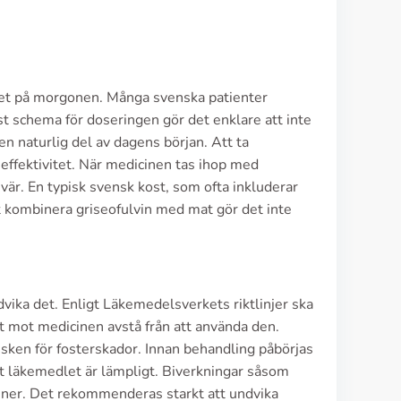
 det på morgonen. Många svenska patienter
ast schema för doseringen gör det enklare att inte
n naturlig del av dagens början. Att ta
ffektivitet. När medicinen tas ihop med
vär. En typisk svensk kost, som ofta inkluderar
tt kombinera griseofulvin med mat gör det inte
ndvika det. Enligt Läkemedelsverkets riktlinjer ska
 mot medicinen avstå från att använda den.
risken för fosterskador. Innan behandling påbörjas
att läkemedlet är lämpligt. Biverkningar såsom
kiner. Det rekommenderas starkt att undvika