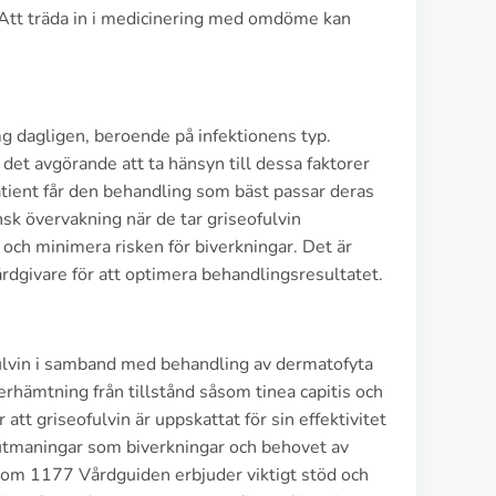
. Att träda in i medicinering med omdöme kan
g dagligen, beroende på infektionens typ.
 det avgörande att ta hänsyn till dessa faktorer
patient får den behandling som bäst passar deras
sk övervakning när de tar griseofulvin
och minimera risken för biverkningar. Det är
årdgivare för att optimera behandlingsresultatet.
ofulvin i samband med behandling av dermatofyta
erhämtning från tillstånd såsom tinea capitis och
 att griseofulvin är uppskattat för sin effektivitet
t utmaningar som biverkningar och behovet av
 som 1177 Vårdguiden erbjuder viktigt stöd och