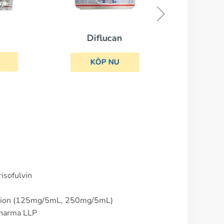
Diflucan
KÖP NU
isofulvin
nsion (125mg/5mL, 250mg/5mL)
pharma LLP