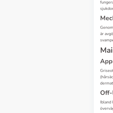
funger
sjukdom
Mech
Genom a
är avgö
svampen
Mai
App
Griseof
(hårsä
dermato
Off-
Ibland 
överväg