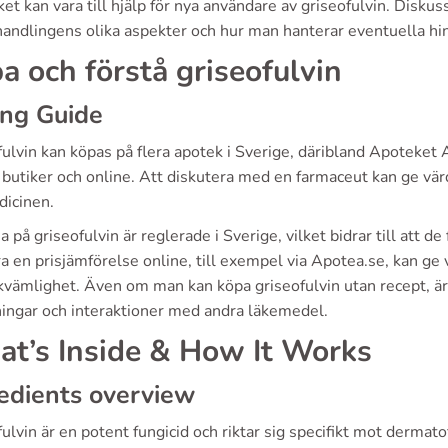
lket kan vara till hjälp för nya användare av griseofulvin. Disku
andlingens olika aspekter och hur man hanterar eventuella hi
a och förstå griseofulvin
ing Guide
fulvin kan köpas på flera apotek i Sverige, däribland Apoteke
 butiker och online. Att diskutera med en farmaceut kan ge vär
icinen.
a på griseofulvin är reglerade i Sverige, vilket bidrar till att d
a en prisjämförelse online, till exempel via Apotea.se, kan ge v
kvämlighet. Även om man kan köpa griseofulvin utan recept, ä
ningar och interaktioner med andra läkemedel.
t’s Inside & How It Works
edients overview
ulvin är en potent fungicid och riktar sig specifikt mot dermato