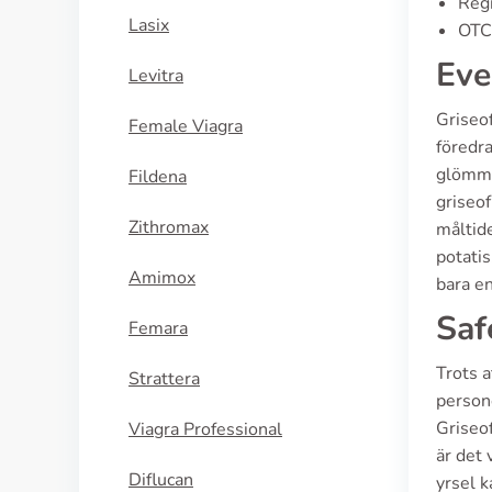
Regi
Lasix
OTC 
Eve
Levitra
Griseo
Female Viagra
föredra
glömma 
Fildena
griseo
Zithromax
måltide
potatis
Amimox
bara en
Saf
Femara
Trots a
Strattera
person
Griseof
Viagra Professional
är det 
Diflucan
yrsel 