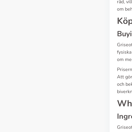
råd, vi
om beh
Köp
Buy
Griseo
fysiska
om med
Prisern
Att gör
och be
biverk
Wha
Ingr
Griseof