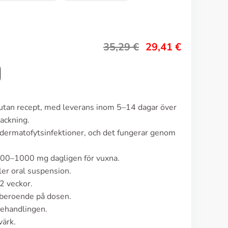
35,29
€
29,41
€
n utan recept, med leverans inom 5–14 dagar över
ackning.
 dermatofytsinfektioner, och det fungerar genom
 500–1000 mg dagligen för vuxna.
ler oral suspension.
2 veckor.
, beroende på dosen.
behandlingen.
värk.